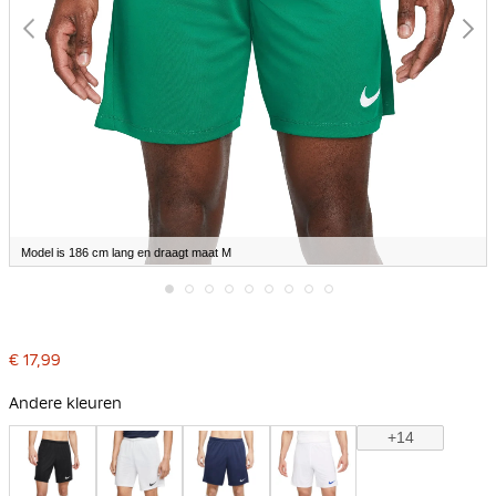
Model is 186 cm lang en draagt maat M
Ga
naar
het
€ 17,99
begin
van
de
Andere kleuren
afbeeldingen-
gallerij
+14