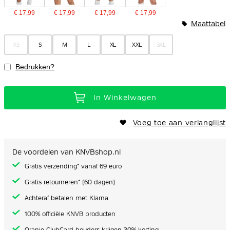
€ 17,99
€ 17,99
€ 17,99
€ 17,99
Maattabel
XS
S
M
L
XL
XXL
3XL
Bedrukken?
In Winkelwagen
Voeg toe aan verlanglijst
De voordelen van KNVBshop.nl
Gratis verzending* vanaf 69 euro
Gratis retourneren* (60 dagen)
Achteraf betalen met Klarna
100% officiële KNVB producten
Oranje ClubCard houders krijgen 20% korting