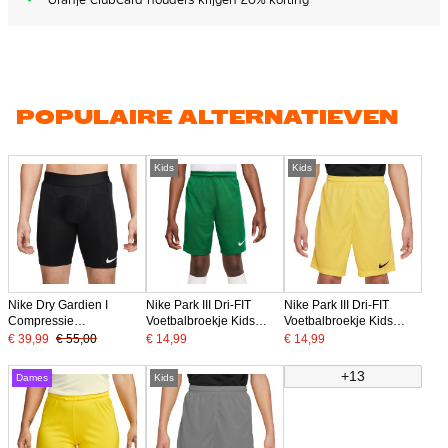
POPULAIRE ALTERNATIEVEN
Kids
Kids
Nike Dry Gardien I
Nike Park III Dri-FIT
Nike Park III Dri-FIT
Compressie
Voetbalbroekje Kids
Voetbalbroekje Kids
Keepersbroekje Zwart
Groen
Geel
€ 39,99
€ 55,00
€ 14,99
€ 14,99
+13
Dames
Kids