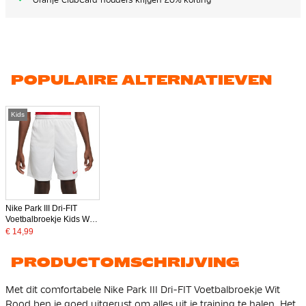
POPULAIRE ALTERNATIEVEN
Kids
Nike Park III Dri-FIT
Voetbalbroekje Kids Wit
Rood
€ 14,99
PRODUCTOMSCHRIJVING
Met dit comfortabele Nike Park III Dri-FIT Voetbalbroekje Wit
Rood ben je goed uitgerust om alles uit je training te halen. Het