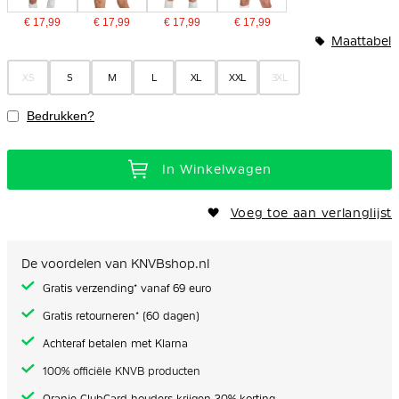
€ 17,99
€ 17,99
€ 17,99
€ 17,99
Maattabel
XS
S
M
L
XL
XXL
3XL
Bedrukken?
In Winkelwagen
Voeg toe aan verlanglijst
De voordelen van KNVBshop.nl
Gratis verzending* vanaf 69 euro
Gratis retourneren* (60 dagen)
Achteraf betalen met Klarna
100% officiële KNVB producten
Oranje ClubCard houders krijgen 20% korting