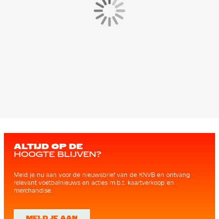
ALTIJD OP DE
HOOGTE BLIJVEN?
Meld je nu aan voor de nieuwsbrief van de KNVB en ontvang
relevant voetbalnieuws en acties m.b.t. kaartverkoop en
merchandise.
MELD JE AAN