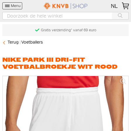
NL
Menu
Gratis verzending* vanaf 69 euro
Terug
Voetballers
NIKE PARK III DRI-FIT
VOETBALBROEKJE WIT ROOD
Ga
naar
het
einde
van
de
afbeeldingen-
gallerij