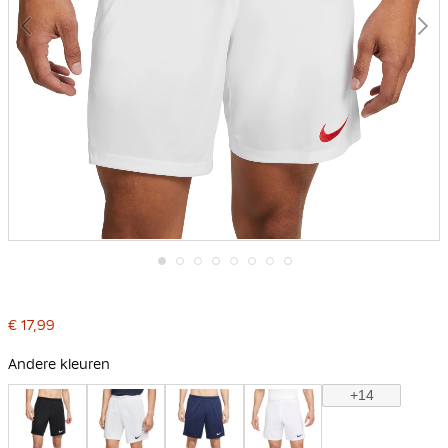
Ga
naar
het
€ 17,99
begin
van
de
Andere kleuren
afbeeldingen-
gallerij
+14