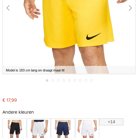
Model is 183 cm lang en draagt maat M
Ga
naar
het
€ 17,99
begin
van
de
Andere kleuren
afbeeldingen-
gallerij
+14