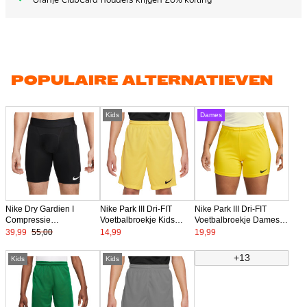
POPULAIRE ALTERNATIEVEN
Kids
Dames
Nike Dry Gardien I
Nike Park III Dri-FIT
Nike Park III Dri-FIT
Compressie
Voetbalbroekje Kids
Voetbalbroekje Dames
Keepersbroekje Zwart
Geel
Geel
39,99
55,00
14,99
19,99
+13
Kids
Kids