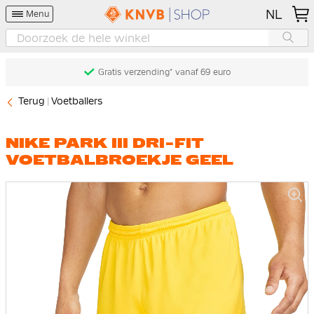
NL
Menu
Gratis verzending* vanaf 69 euro
Terug
Voetballers
NIKE PARK III DRI-FIT
VOETBALBROEKJE GEEL
Ga
naar
het
einde
van
de
afbeeldingen-
gallerij