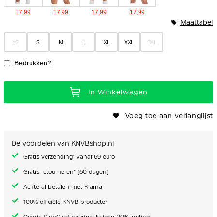
17,99
17,99
17,99
17,99
Maattabel
XS
S
M
L
XL
XXL
3XL
Bedrukken?
In Winkelwagen
Voeg toe aan verlanglijst
De voordelen van KNVBshop.nl
Gratis verzending* vanaf 69 euro
Gratis retourneren* (60 dagen)
Achteraf betalen met Klarna
100% officiële KNVB producten
Oranje ClubCard houders krijgen 20% korting