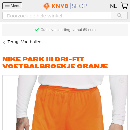
NL
Menu
Gratis verzending* vanaf 69 euro
Terug
Voetballers
NIKE PARK III DRI-FIT
VOETBALBROEKJE ORANJE
Ga
naar
het
einde
van
de
afbeeldingen-
gallerij