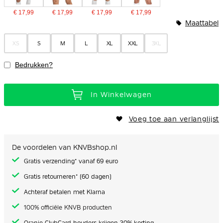
€ 17,99
€ 17,99
€ 17,99
€ 17,99
Maattabel
XS
S
M
L
XL
XXL
3XL
Bedrukken?
In Winkelwagen
Voeg toe aan verlanglijst
De voordelen van KNVBshop.nl
Gratis verzending* vanaf 69 euro
Gratis retourneren* (60 dagen)
Achteraf betalen met Klarna
100% officiële KNVB producten
Oranje ClubCard houders krijgen 20% korting