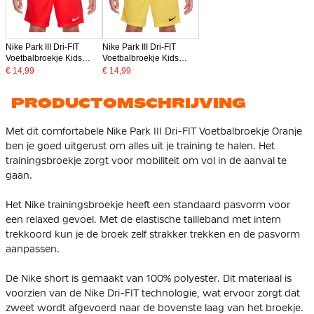
Nike Park III Dri-FIT
Nike Park III Dri-FIT
Voetbalbroekje Kids
Voetbalbroekje Kids
Rood
Geel
€ 14,99
€ 14,99
PRODUCTOMSCHRIJVING
Met dit comfortabele Nike Park III Dri-FIT Voetbalbroekje Oranje
ben je goed uitgerust om alles uit je training te halen. Het
trainingsbroekje zorgt voor mobiliteit om vol in de aanval te
gaan.
Het Nike trainingsbroekje heeft een standaard pasvorm voor
een relaxed gevoel. Met de elastische tailleband met intern
trekkoord kun je de broek zelf strakker trekken en de pasvorm
aanpassen.
De Nike short is gemaakt van 100% polyester. Dit materiaal is
voorzien van de Nike Dri-FIT technologie, wat ervoor zorgt dat
zweet wordt afgevoerd naar de bovenste laag van het broekje.