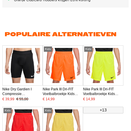
POPULAIRE ALTERNATIEVEN
Kids
Kids
Nike Dry Gardien I
Nike Park III Dri-FIT
Nike Park III Dri-FIT
Compressie
Voetbalbroekje Kids
Voetbalbroekje Kids
Keepersbroekje Zwart
Oranje
Neongeel
€ 39,99
€ 55,00
€ 14,99
€ 14,99
+13
Kids
Kids