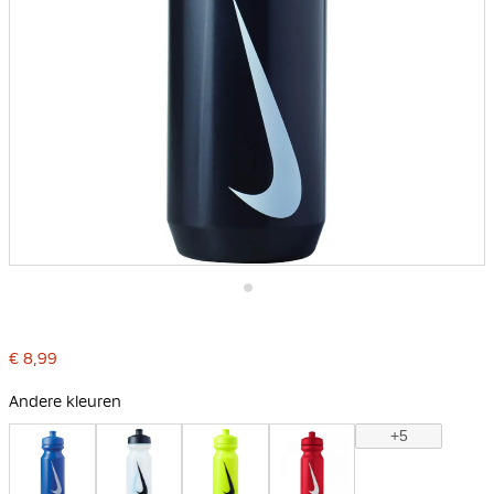
Ga
naar
het
€ 8,99
begin
van
de
Andere kleuren
afbeeldingen-
gallerij
+5