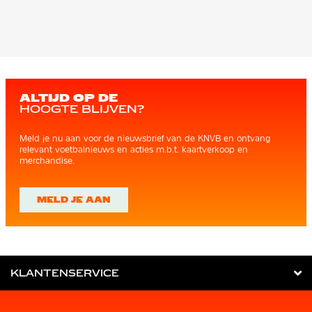
ALTIJD OP DE
HOOGTE BLIJVEN?
Meld je nu aan voor de nieuwsbrief van de KNVB en ontvang
relevant voetbalnieuws en acties m.b.t. kaartverkoop en
merchandise.
MELD JE AAN
KLANTENSERVICE