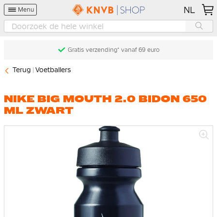
NL
Menu
Gratis verzending* vanaf 69 euro
Terug
Voetballers
NIKE BIG MOUTH 2.0 BIDON 650
ML ZWART
Ga
naar
het
einde
van
de
afbeeldingen-
gallerij