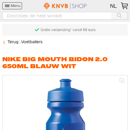
NL
Menu
Gratis verzending* vanaf 69 euro
Terug
Voetballers
NIKE BIG MOUTH BIDON 2.0
650ML BLAUW WIT
Ga
naar
het
einde
van
de
afbeeldingen-
gallerij