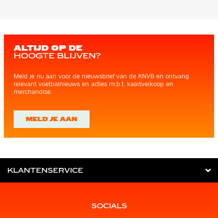
ALTIJD OP DE
HOOGTE BLIJVEN?
Meld je nu aan voor de nieuwsbrief van de KNVB en ontvang
relevant voetbalnieuws en acties m.b.t. kaartverkoop en
merchandise.
MELD JE AAN
KLANTENSERVICE
SOCIALS