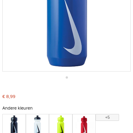
Ga
naar
het
€ 8,99
begin
van
de
Andere kleuren
afbeeldingen-
gallerij
+5