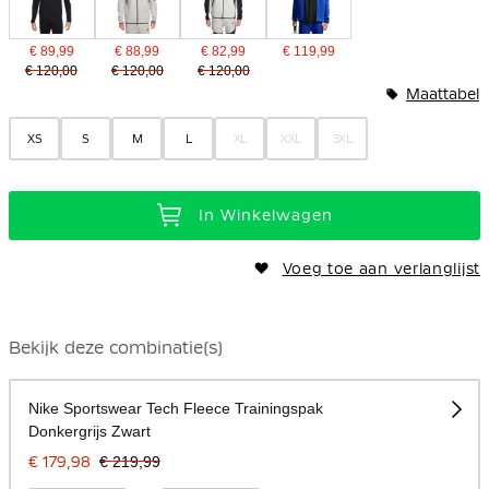
€ 89,99
€ 88,99
€ 82,99
€ 119,99
€ 120,00
€ 120,00
€ 120,00
Maattabel
XS
S
M
L
XL
XXL
3XL
In Winkelwagen
Voeg toe aan verlanglijst
Bekijk deze combinatie(s)
Nike Sportswear Tech Fleece Trainingspak
Donkergrijs Zwart
€ 179,98
€ 219,99