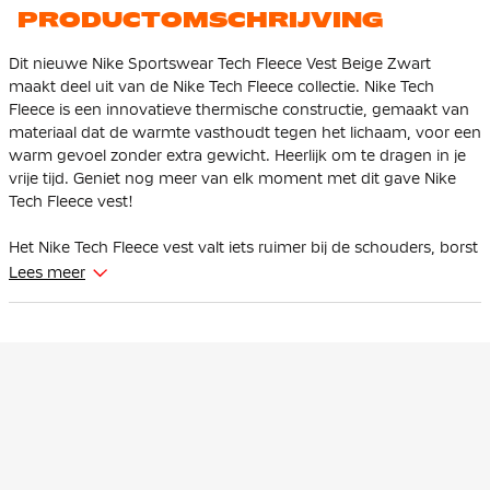
PRODUCTOMSCHRIJVING
Dit nieuwe Nike Sportswear Tech Fleece Vest Beige Zwart
maakt deel uit van de Nike Tech Fleece collectie. Nike Tech
Fleece is een innovatieve thermische constructie, gemaakt van
materiaal dat de warmte vasthoudt tegen het lichaam, voor een
warm gevoel zonder extra gewicht. Heerlijk om te dragen in je
vrije tijd. Geniet nog meer van elk moment met dit gave Nike
Tech Fleece vest!
Het Nike Tech Fleece vest valt iets ruimer bij de schouders, borst
en body voor een sportieve feel die makkelijk als laag is te
Lees meer
dragen. De verlaagde schouders en een design met vlakken op
de mouwen zorgen voor meer bewegingsvrijheid.
Het Tech Fleece vest heeft een volledige ritssluiting met
scubacapuchon waarmee je zelf je stijl en dekking kunt
veranderen. De gedeeltelijk elastische zoom zorgt ervoor dat
het vest goed blijft zitten terwijl je beweegt. In de open
steekzakken en in de ritszak op de mouw, kun je veilig je
spullen meenemen.