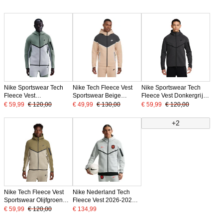
Nike Sportswear Tech
Nike Tech Fleece Vest
Nike Sportswear Tech
Fleece Vest
Sportswear Beige
Fleece Vest Donkergrijs
Donkergroen Beige
Donkergrijs Zilver Zwart
Zwart
€ 59,99
€ 120,00
€ 49,99
€ 130,00
€ 59,99
€ 120,00
Zwart
+2
Nike Tech Fleece Vest
Nike Nederland Tech
Sportswear Olijfgroen
Fleece Vest 2026-2028
Grijs Zwart
Lichtgrijs Zwart Oranje
€ 59,99
€ 120,00
€ 134,99