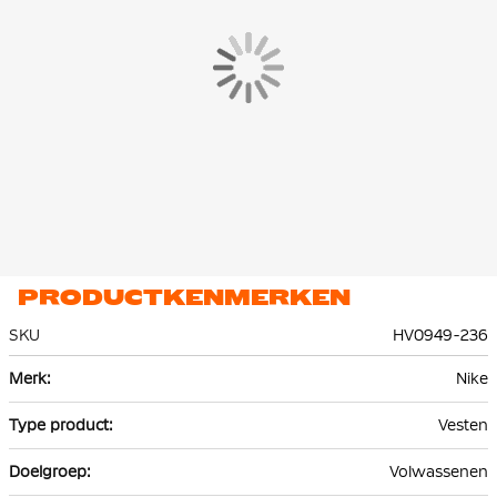
Het vest is gemaakt van 53% katoen en 47% polyester. De
premium, lichte fleece is glad aan de binnen- en buitenkant en
biedt veel warmte zonder extra volume.
PRODUCTKENMERKEN
SKU
HV0949-236
Meer
Nike
informatie
Vesten
Volwassenen