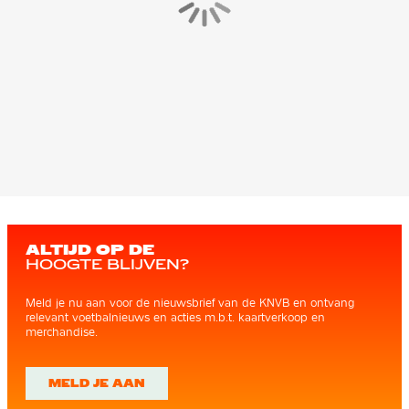
ALTIJD OP DE
HOOGTE BLIJVEN?
Meld je nu aan voor de nieuwsbrief van de KNVB en ontvang
relevant voetbalnieuws en acties m.b.t. kaartverkoop en
merchandise.
MELD JE AAN