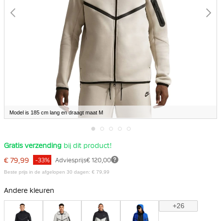
Model is 185 cm lang en draagt maat M
Ga
Gratis verzending
bij dit product!
naar
het
€ 79,99
-33%
Adviesprijs
€ 120,00
begin
van
Beste prijs in de afgelopen 30 dagen: € 79,99
de
afbeeldingen-
Andere kleuren
gallerij
+26