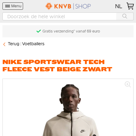
NL
Menu
Gratis verzending* vanaf 69 euro
Terug
Voetballers
NIKE SPORTSWEAR TECH
FLEECE VEST BEIGE ZWART
Ga
naar
het
einde
van
de
afbeeldingen-
gallerij