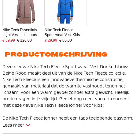
Nike Tech Essentials
Nike Tech Fleece
Light Vest Lichtpaars
Sportswear Vest Kids
Blauw Zwart
€ 39,99
€ 120,00
€ 29,99
€ 80,00
PRODUCTOMSCHRIJVING
Deze nieuwe Nike Tech Fleece Sportswear Vest Donkerblauw
Beige Rood maakt deel uit van de Nike Tech Fleece collectie.
Nike Tech Fleece is een innovatieve thermische constructie,
gemaakt van materiaal dat de warmte vasthoudt tegen het
lichaam, voor een warm gevoel zonder extra gewicht. Heerlijk
om te dragen in je vrije tijd. Geniet nog meer van elk moment
met deze gave Nike Tech Fleece jogger voor kids!
De Nike Tech Fleece jogger heeft een taps toelopende pasvorm.
Bij de bovenbenen zit hij ruim en vanaf de knie loopt hij taps
Lees meer
toe. Dit zorgt ervoor dat de broek voldoende ruimte geeft aan