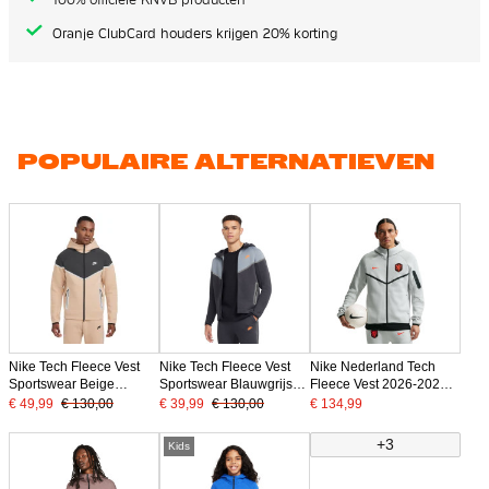
Oranje ClubCard houders krijgen 20% korting
POPULAIRE ALTERNATIEVEN
Nike Tech Fleece Vest
Nike Tech Fleece Vest
Nike Nederland Tech
Sportswear Beige
Sportswear Blauwgrijs
Fleece Vest 2026-2028
Donkergrijs Zilver Zwart
Donkergrijs Oranje
Lichtgrijs Zwart Oranje
€ 49,99
€ 130,00
€ 39,99
€ 130,00
€ 134,99
+3
Kids