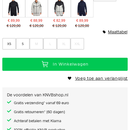
€ 89,99
€ 88,99
€ 82,99
€ 89,99
€ 120,00
€ 120,00
€ 120,00
€ 120,00
Maattabel
XS
S
M
L
XL
XXL
In Winkelwagen
Voeg toe aan verlanglijst
De voordelen van KNVBshop.nl
Gratis verzending* vanaf 69 euro
Gratis retourneren* (60 dagen)
Achteraf betalen met Klarna
100% officiële KNVB producten