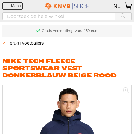
NL
Menu
Gratis verzending* vanaf 69 euro
Terug
Voetballers
NIKE TECH FLEECE
SPORTSWEAR VEST
DONKERBLAUW BEIGE ROOD
Ga
naar
het
einde
van
de
afbeeldingen-
gallerij