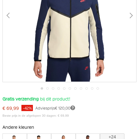
Ga
Gratis verzending
bij dit product!
naar
het
€ 69,99
-42%
Adviesprijs
€ 120,00
begin
van
Beste prijs in de afgelopen 30 dagen: € 69,99
de
afbeeldingen-
Andere kleuren
gallerij
+24