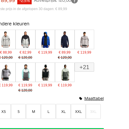
 89,99
-25%
Adviesprijs
€ 120,00
ste prijs in de afgelopen 30 dagen: € 89,99
ndere kleuren
€ 88,99
€ 82,99
€ 119,99
€ 89,99
€ 119,99
€ 120,00
€ 120,00
€ 120,00
+21
€ 119,99
€ 119,99
€ 119,99
€ 119,99
€ 120,00
Maattabel
XS
S
M
L
XL
XXL
3XL