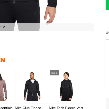
at M
B
EN
Kids
sentials
Nike Club Fleece
Nike Tech Fleece Vest