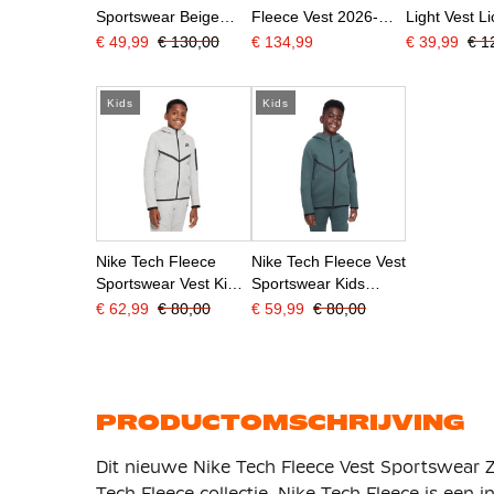
Sportswear Beige
Fleece Vest 2026-
Light Vest L
Donkergrijs Zilver
2028 Lichtgrijs Zwart
€ 49,99
€ 130,00
€ 134,99
€ 39,99
€ 1
Zwart
Oranje
Kids
Kids
Nike Tech Fleece
Nike Tech Fleece Vest
Sportswear Vest Kids
Sportswear Kids
Lichtgrijs Zwart
Donkergroen Zwart
€ 62,99
€ 80,00
€ 59,99
€ 80,00
PRODUCTOMSCHRIJVING
Dit nieuwe Nike Tech Fleece Vest Sportswear Z
Tech Fleece collectie. Nike Tech Fleece is een