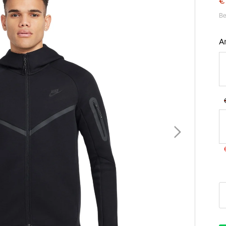
€
Be
A