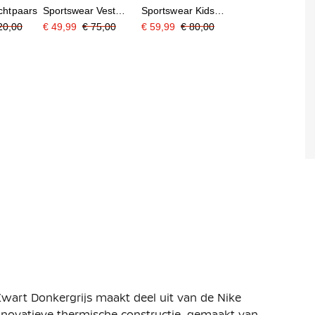
ichtpaars
Sportswear Vest
Sportswear Kids
Zwart Wit
Zwart Donkergrijs
20,00
€ 49,99
€ 75,00
€ 59,99
€ 80,00
wart Donkergrijs maakt deel uit van de Nike
 innovatieve thermische constructie, gemaakt van