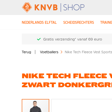
NEDERLANDS ELFTAL
SCHEIDSRECHTERS
TRAIN
Gratis verzending* vanaf 69 euro
Terug
Voetballers
Nike Tech Fleece Vest Sport
NIKE TECH FLEEC
ZWART DONKERGRI
Ga
naar
het
einde