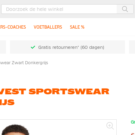
Zoe
ERS-COACHES
VOETBALLERS
SALE %
Gratis retourneren* (60 dagen)
swear Zwart Donkergrijs
E VEST SPORTSWEAR
JS
Gr