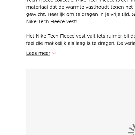
materiaal dat de warmte vasthoudt tegen het 
gewicht. Heerlijk om te dragen in je vrije tij
Nike Tech Fleece vest!
Het Nike Tech Fleece vest valt iets ruimer bij
feel die makkelijk als laag is te dragen. De v
de mouwen zorgen voor meer bewegingsvrijh
Lees meer
Het Tech Fleece vest heeft een volledige ritssl
en dekking kunt veranderen. De gedeeltelijk e
blijft zitten terwijl je beweegt. In de open st
veilig je spullen meenemen.
Het vest is gemaakt van 53% katoen en 47% pol
binnen- en buitenkant en biedt veel warmte z