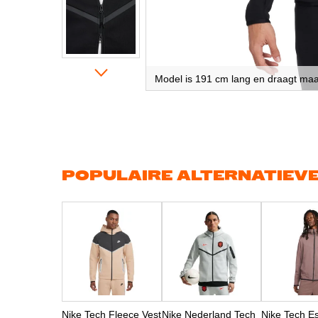
Model is 191 cm lang en draagt ma
Ga
naar
het
begin
van
de
afbeeldingen-
gallerij
POPULAIRE ALTERNATIEV
Nike Tech Fleece Vest
Nike Nederland Tech
Nike Tech Es