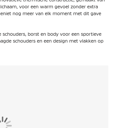
lichaam, voor een warm gevoel zonder extra
d. Geniet nog meer van elk moment met dit gave
 de schouders, borst en body voor een sportieve
erlaagde schouders en een design met vlakken op
eid.
uiting met scubacapuchon waarmee je zelf je stijl
lastische zoom zorgt ervoor dat het vest goed
eekzakken en in de ritszak op de mouw, kun je
yester. De premium, lichte fleece is glad aan de
onder extra volume.