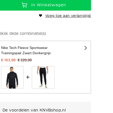
In Winkelwagen
Voeg toe aan verlanglijst
Model is 191 cm lang en draagt maat M
ekijk deze combinatie(s)
Nike Tech Fleece Sportswear
Trainingspak Zwart Donkergrijs
€ 163,98
€ 220,00
+
De voordelen van KNVBshop.nl