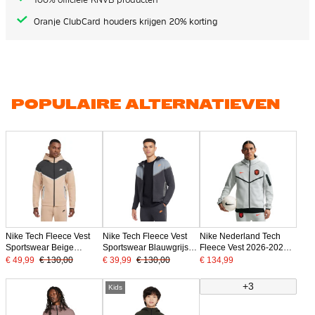
Oranje ClubCard houders krijgen 20% korting
POPULAIRE ALTERNATIEVEN
Nike Tech Fleece Vest
Nike Tech Fleece Vest
Nike Nederland Tech
Sportswear Beige
Sportswear Blauwgrijs
Fleece Vest 2026-2028
Donkergrijs Zilver Zwart
Donkergrijs Oranje
Lichtgrijs Zwart Oranje
€ 49,99
€ 130,00
€ 39,99
€ 130,00
€ 134,99
+3
Kids