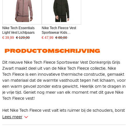
Nike Tech Essentials
Nike Tech Fleece Vest
Light Vest Lichtpaars
Sportswear Kids
Donkergroen Zwart
€ 39,99
€ 120,00
€ 47,99
€ 80,00
PRODUCTOMSCHRIJVING
Dit nieuwe Nike Tech Fleece Sportswear Vest Donkergrijs Grijs
Zwart maakt deel uit van de Nike Tech Fleece collectie. Nike
Tech Fleece is een innovatieve thermische constructie, gemaakt
van materiaal dat de warmte vasthoudt tegen het lichaam, voor
een warm gevoel zonder extra gewicht. Heerlijk om te dragen in
je vrije tijd. Geniet nog meer van elk moment met dit gave Nike
Tech Fleece vest!
Het Nike Tech Fleece vest valt iets ruimer bij de schouders, borst
en body voor een sportieve feel die makkelijk als laag is te
Lees meer
dragen. De verlaagde schouders en een design met vlakken op