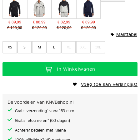
€ 89,99
€ 88,99
€ 82,99
€ 89,99
€ 120,00
€ 120,00
€ 120,00
€ 120,00
Maattabel
XS
S
M
L
XL
XXL
3XL
In Winkelwagen
Voeg toe aan verlanglijst
De voordelen van KNVBshop.nl
Gratis verzending* vanaf 69 euro
Gratis retourneren* (60 dagen)
Achteraf betalen met Klarna
100% officiële KNVB producten