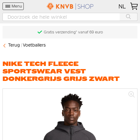
NL
Menu
Gratis verzending* vanaf 69 euro
Terug
Voetballers
NIKE TECH FLEECE
SPORTSWEAR VEST
DONKERGRIJS GRIJS ZWART
Ga
naar
het
einde
van
de
afbeeldingen-
gallerij