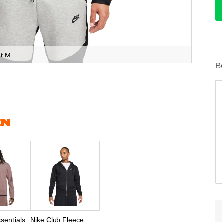
at M
B
EN
sentials
Nike Club Fleece