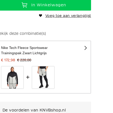
In Winkelwagen
Voeg toe aan verlanglijst
Model is 183 cm lang en draagt maat M
ekijk deze combinatie(s)
Nike Tech Fleece Sportswear
Trainingspak Zwart Lichtgrijs
€ 172,98
€ 220,00
+
De voordelen van KNVBshop.nl