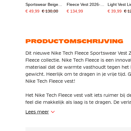
Sportswear Beige
Fleece Vest 2026-
Light Vest L
Donkergrijs Zilver
2028 Lichtgrijs Zwart
€ 49,99
€ 130,00
€ 134,99
€ 39,99
€ 1
Zwart
Oranje
PRODUCTOMSCHRIJVING
Dit nieuwe Nike Tech Fleece Sportswear Vest Z
Fleece collectie. Nike Tech Fleece is een inno
materiaal dat de warmte vasthoudt tegen het 
gewicht. Heerlijk om te dragen in je vrije tij
Nike Tech Fleece vest!
Het Nike Tech Fleece vest valt iets ruimer bij
feel die makkelijk als laag is te dragen. De v
de mouwen zorgen voor meer bewegingsvrijh
Lees meer
Het Tech Fleece vest heeft een volledige ritssl
en dekking kunt veranderen. De gedeeltelijk e