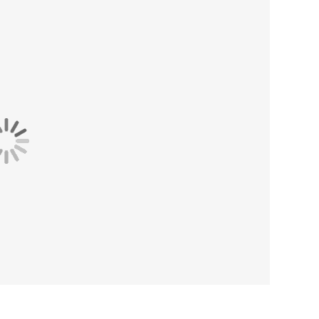
eekzakken en in de ritszak op de mouw, kun je
yester. De premium, lichte fleece is glad aan de
onder extra volume.