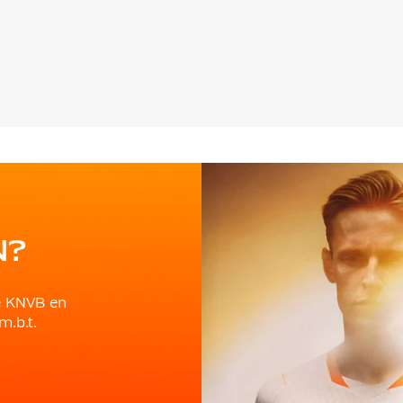
N?
e KNVB en
m.b.t.