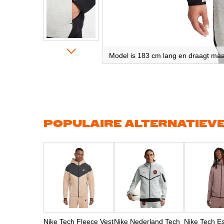
Model is 183 cm lang en draagt ma
Ga
naar
het
begin
van
de
afbeeldingen-
gallerij
POPULAIRE ALTERNATIEV
Nike Tech Fleece Vest
Nike Nederland Tech
Nike Tech Es