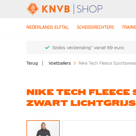
NEDERLANDS ELFTAL
SCHEIDSRECHTERS
TRAIN
Gratis verzending* vanaf 69 euro
Terug
Voetballers
Nike Tech Fleece Sportswear
NIKE TECH FLEEC
ZWART LICHTGRIJS
Ga
naar
het
einde