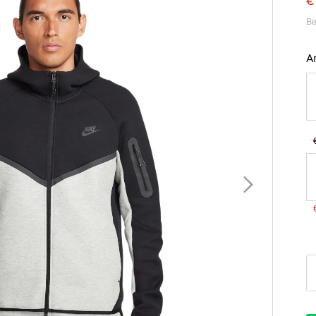
€
Be
A