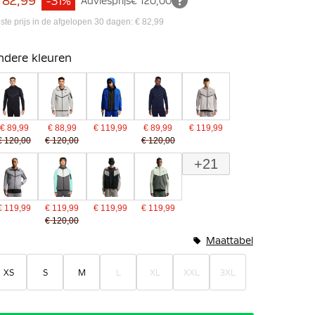
 82,99
-31%
Adviesprijs
€ 120,00
ste prijs in de afgelopen 30 dagen: € 82,99
ndere kleuren
€ 89,99
€ 88,99
€ 119,99
€ 89,99
€ 119,99
€ 120,00
€ 120,00
€ 120,00
+21
€ 119,99
€ 119,99
€ 119,99
€ 119,99
€ 120,00
Maattabel
XS
S
M
L
XL
XXL
3XL