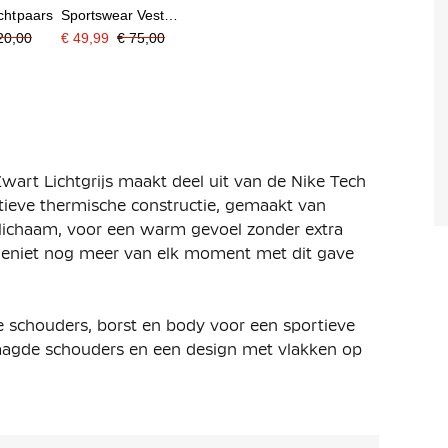
ichtpaars
Sportswear Vest
Zwart Wit
20,00
€ 49,99
€ 75,00
wart Lichtgrijs maakt deel uit van de Nike Tech
vatieve thermische constructie, gemaakt van
lichaam, voor een warm gevoel zonder extra
d. Geniet nog meer van elk moment met dit gave
 de schouders, borst en body voor een sportieve
erlaagde schouders en een design met vlakken op
eid.
uiting met scubacapuchon waarmee je zelf je stijl
lastische zoom zorgt ervoor dat het vest goed