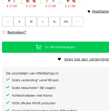
€ 17,99
€ 17,99
€ 17,99
€ 17,99
Maattabel
XS
S
M
L
XL
XXL
3XL
Bedrukken?
In Winkelwagen
Voeg toe aan verlanglijst
De voordelen van KNVBshop.nl
Gratis verzending* vanaf 69 euro
Gratis retourneren* (60 dagen)
Achteraf betalen met Klarna
100% officiële KNVB producten
Oranje ClubCard houders krijgen 20% korting