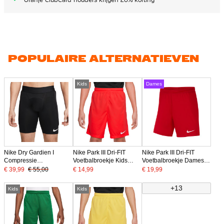
POPULAIRE ALTERNATIEVEN
Kids
Dames
Nike Dry Gardien I
Nike Park III Dri-FIT
Nike Park III Dri-FIT
Compressie
Voetbalbroekje Kids
Voetbalbroekje Dames
Keepersbroekje Zwart
Rood
Rood
€ 39,99
€ 55,00
€ 14,99
€ 19,99
+13
Kids
Kids