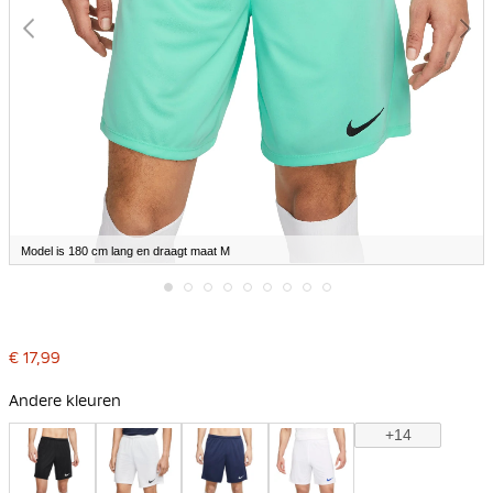
Model is 180 cm lang en draagt maat M
Ga
naar
het
€ 17,99
begin
van
de
Andere kleuren
afbeeldingen-
gallerij
+14