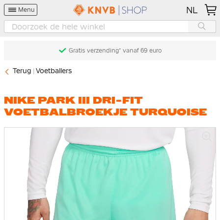
NL
Menu
Gratis verzending* vanaf 69 euro
Terug
Voetballers
NIKE PARK III DRI-FIT
VOETBALBROEKJE TURQUOISE
Ga
naar
het
einde
van
de
afbeeldingen-
gallerij