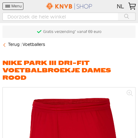
NL
Menu
Gratis verzending* vanaf 69 euro
Terug
Voetballers
NIKE PARK III DRI-FIT
VOETBALBROEKJE DAMES
ROOD
Ga
naar
het
einde
van
de
afbeeldingen-
gallerij