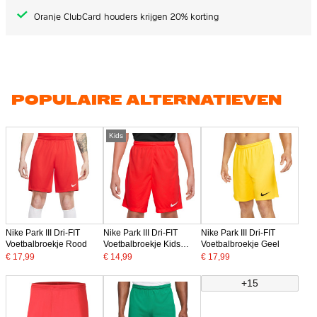
Oranje ClubCard houders krijgen 20% korting
POPULAIRE ALTERNATIEVEN
Kids
Nike Park III Dri-FIT
Nike Park III Dri-FIT
Nike Park III Dri-FIT
Voetbalbroekje Rood
Voetbalbroekje Kids
Voetbalbroekje Geel
Rood
€ 17,99
€ 14,99
€ 17,99
+15