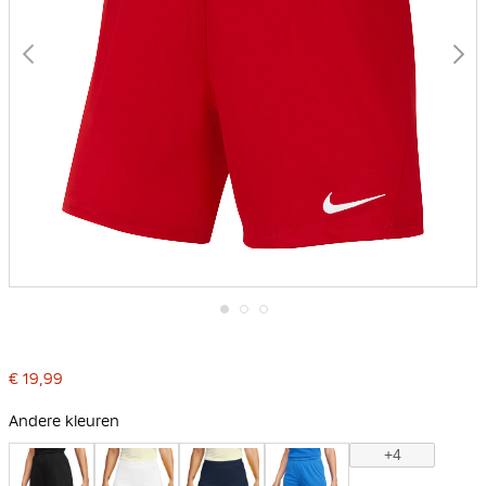
Ga
naar
het
€ 19,99
begin
van
de
Andere kleuren
afbeeldingen-
gallerij
+4