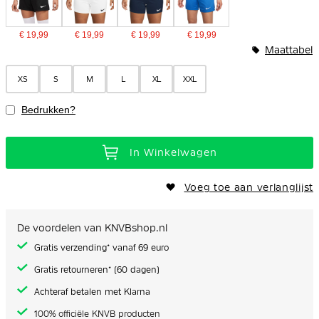
€ 19,99
€ 19,99
€ 19,99
€ 19,99
Maattabel
XS
S
M
L
XL
XXL
Bedrukken?
In Winkelwagen
Voeg toe aan verlanglijst
De voordelen van KNVBshop.nl
Gratis verzending* vanaf 69 euro
Gratis retourneren* (60 dagen)
Achteraf betalen met Klarna
100% officiële KNVB producten