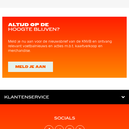
ALTIJD OP DE
HOOGTE BLIJVEN?
Meld je nu aan voor de nieuwsbrief van de KNVB en ontvang
relevant voetbalnieuws en acties m.b.t. kaartverkoop en
merchandise.
MELD JE AAN
KLANTENSERVICE
SOCIALS