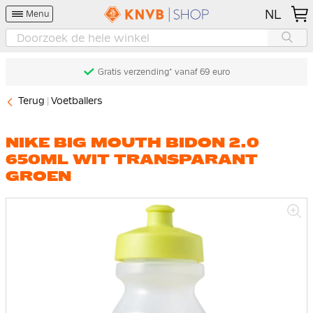
NL
Menu
Gratis verzending* vanaf 69 euro
Terug
Voetballers
NIKE BIG MOUTH BIDON 2.0
650ML WIT TRANSPARANT
GROEN
Ga
naar
het
einde
van
de
afbeeldingen-
gallerij