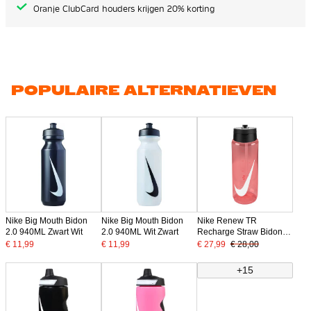
Oranje ClubCard houders krijgen 20% korting
POPULAIRE ALTERNATIEVEN
Nike Big Mouth Bidon
Nike Big Mouth Bidon
Nike Renew TR
2.0 940ML Zwart Wit
2.0 940ML Wit Zwart
Recharge Straw Bidon
700ML Lichtrood Zwart
€ 11,99
€ 11,99
€ 27,99
€ 28,00
Wit
+15