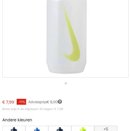
Ga
naar
het
€ 7,99
-11%
Adviesprijs
€ 9,00
begin
van
Beste prijs in de afgelopen 30 dagen: € 7,99
de
afbeeldingen-
Andere kleuren
gallerij
+5