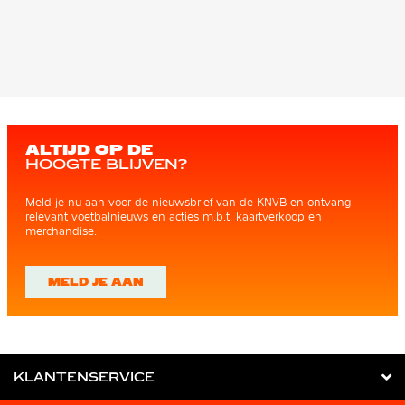
ALTIJD OP DE
HOOGTE BLIJVEN?
Meld je nu aan voor de nieuwsbrief van de KNVB en ontvang
relevant voetbalnieuws en acties m.b.t. kaartverkoop en
merchandise.
MELD JE AAN
KLANTENSERVICE