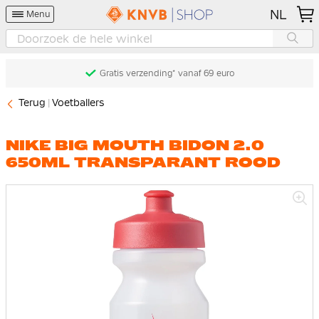
NL
Menu
Gratis verzending* vanaf 69 euro
Terug
Voetballers
NIKE BIG MOUTH BIDON 2.0
650ML TRANSPARANT ROOD
Ga
naar
het
einde
van
de
afbeeldingen-
gallerij