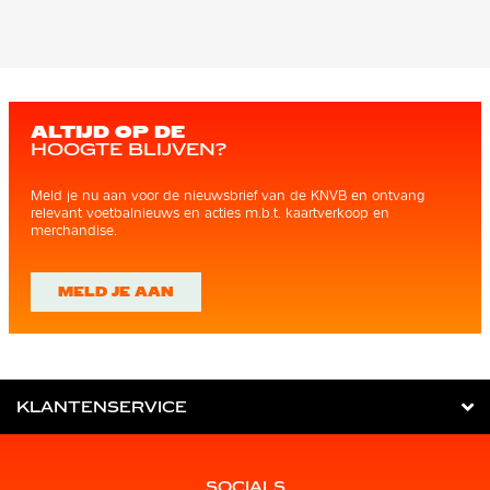
ALTIJD OP DE
HOOGTE BLIJVEN?
Meld je nu aan voor de nieuwsbrief van de KNVB en ontvang
relevant voetbalnieuws en acties m.b.t. kaartverkoop en
merchandise.
MELD JE AAN
KLANTENSERVICE
SOCIALS