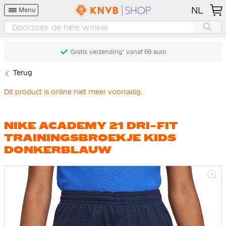
NL
Menu
Gratis verzending* vanaf 69 euro
Terug
Dit product is online niet meer voorradig.
NIKE ACADEMY 21 DRI-FIT
TRAININGSBROEKJE KIDS
DONKERBLAUW
Ga
naar
het
einde
van
de
afbeeldingen-
gallerij