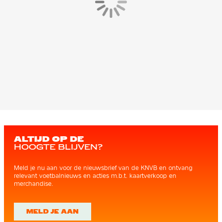
ALTIJD OP DE
HOOGTE BLIJVEN?
Meld je nu aan voor de nieuwsbrief van de KNVB en ontvang
relevant voetbalnieuws en acties m.b.t. kaartverkoop en
merchandise.
MELD JE AAN