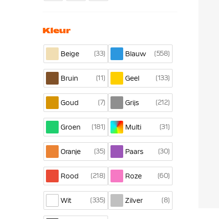
Kleur
33
558
Beige
Blauw
11
133
Bruin
Geel
7
212
Goud
Grijs
181
31
Groen
Multi
35
30
Oranje
Paars
218
60
Rood
Roze
335
8
Wit
Zilver