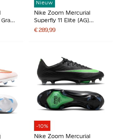
Nieuw
l
Nike Zoom Mercurial
) Gras
Superfly 11 Elite (AG)
t
Kunstgras
€ 289,99
Voetbalschoenen (AG) Wit
Felrood Goud
-10%
Nike Zoom Mercurial
l