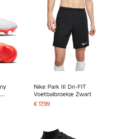
my
Nike Park III Dri-FIT
/
Voetbalbroekje Zwart
€ 17,99
t