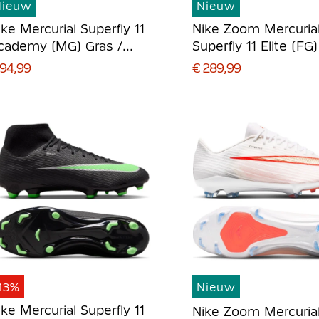
Nieuw
Nieuw
ike Mercurial Superfly 11
Nike Zoom Mercuria
cademy (MG) Gras /
Superfly 11 Elite (FG
unstgras
Voetbalschoenen Wi
 94,99
€ 289,99
oetbalschoenen Wit
Felrood Goud
elrood Goud
13%
Nieuw
ike Mercurial Superfly 11
Nike Zoom Mercuria