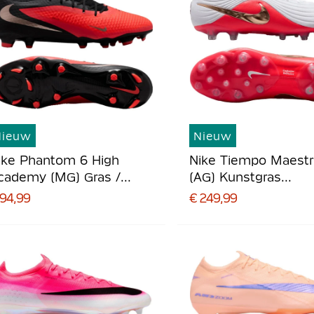
Nieuw
Nieuw
ike Phantom 6 High
Nike Tiempo Maestro
cademy (MG) Gras /
(AG) Kunstgras
unstgras
Voetbalschoenen Wi
 94,99
€ 249,99
oetbalschoenen Zwart
Felrood Goud
elrood Goud