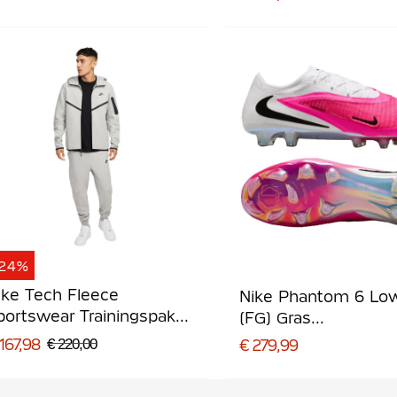
Zwart Goud
-24%
ike Tech Fleece
Nike Phantom 6 Low
portswear Trainingspak
(FG) Gras
ichtgrijs Zwart
Voetbalschoenen Wi
167,98
€ 220,00
€ 279,99
Felroze Zwart