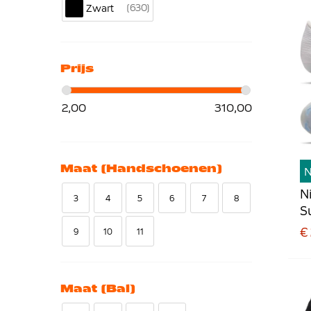
630
Zwart
Prijs
2,00
310,00
Maat (handschoenen)
N
3
4
5
6
7
8
Su
I
€
9
10
11
V
F
Maat (bal)