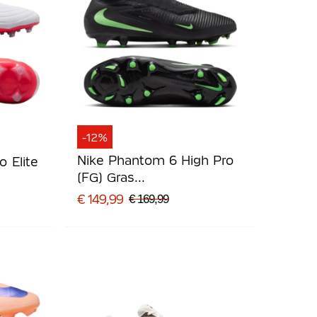
-12%
Nike Phantom 6 High Pro
 Elite
(FG) Gras
Voetbalschoenen Zwart
t
€ 149,99
€ 169,99
Felgroen