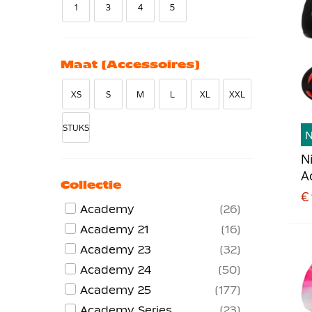
1
3
4
5
Maat (accessoires)
XS
S
M
L
XL
XXL
STUKS
N
A
Collectie
K
€
V
Academy
26
F
Academy 21
16
Academy 23
32
Academy 24
50
Academy 25
177
Academy Series
23