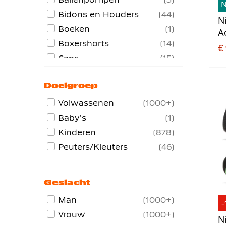
Bidons en Houders
44
N
Boeken
1
A
Boxershorts
14
K
€
V
Caps
15
F
Crew Sweaters
26
Doelgroep
Haarbanden
12
Handdoeken
3
Volwassenen
1000+
Handschoenen
19
Baby's
1
Hesjes
7
Kinderen
878
Hipsters
2
Peuters/Kleuters
46
Hoodies
65
Hoofdbanden
9
Geslacht
Hordes
2
Man
1000+
-
Jassen
84
Vrouw
1000+
Keepershandschoenen
13
N