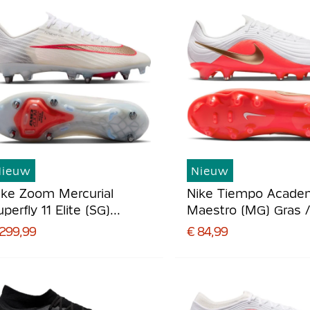
Nieuw
Nieuw
ike Zoom Mercurial
Nike Tiempo Acade
perfly 11 Elite (SG)
Maestro (MG) Gras 
Jzeren-Nop
Kunstgras
 299,99
€ 84,99
oetbalschoenen Wit
Voetbalschoenen Wi
elrood Goud
Felrood Goud