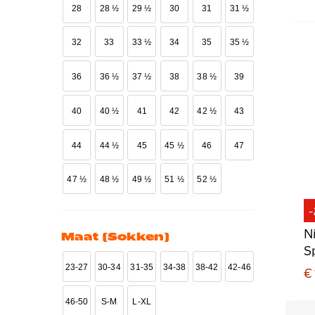
Tenues
119
28
28 ½
29 ½
30
31
31 ½
Trainingsjacks
71
Trainingspakken
294
32
33
33 ½
34
35
35 ½
Trainingtops
83
36
36 ½
37 ½
38
38 ½
39
Vesten
86
Voetbalschoenen
334
40
40 ½
41
42
42 ½
43
Zweetbanden
3
44
44 ½
45
45 ½
46
47
47 ½
48 ½
49 ½
51 ½
52 ½
N
Maat (sokken)
S
L
23-27
30-34
31-35
34-38
38-42
42-46
€ 
46-50
S-M
L-XL