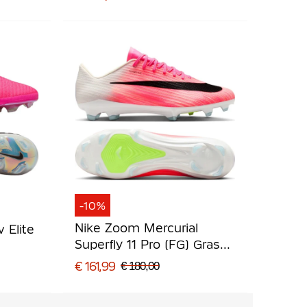
Felrood Goud
-10%
Nike Zoom Mercurial
 Elite
Superfly 11 Pro (FG) Gras
Voetbalschoenen Felroze
t
€ 161,99
€ 180,00
Wit Zwart