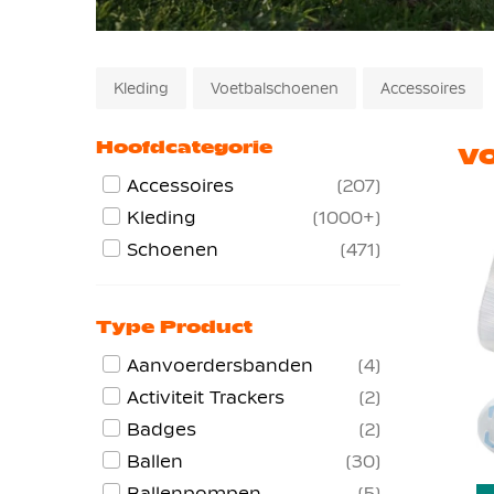
Kleding
Voetbalschoenen
Accessoires
Hoofdcategorie
V
Accessoires
207
Kleding
1000+
Schoenen
471
Type Product
Aanvoerdersbanden
4
Activiteit Trackers
2
Badges
2
Ballen
30
Ballenpompen
5