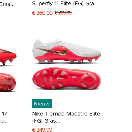
Superfly 11 Elite (FG) Gras
 Gras
Voetbalschoenen Zwart
t
€ 260,99
€ 289,99
Felgroen Zilvergrijs
Nieuw
 17
Nike Tiempo Maestro Elite
op
(FG) Gras
lrood
Voetbalschoenen Wit
€ 249,99