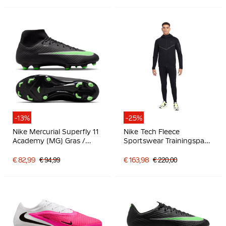
-13%
-25%
Nike Mercurial Superfly 11
Nike Tech Fleece
Academy (MG) Gras /
Sportswear Trainingspak
Kunstgras
Zwart Donkergrijs
Voetbalschoenen Zwart
€ 82,99
€ 94,99
€ 163,98
€ 220,00
Felgroen Zilvergrijs