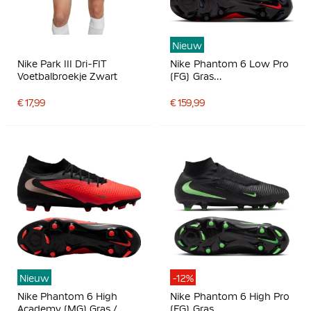
Nieuw
Nike Park III Dri-FIT
Nike Phantom 6 Low Pro
Voetbalbroekje Zwart
(FG) Gras
Voetbalschoenen Zwart
Felrood Goud
€ 17,99
€ 159,99
Nieuw
-12%
Nike Phantom 6 High
Nike Phantom 6 High Pro
Academy (MG) Gras /
(FG) Gras