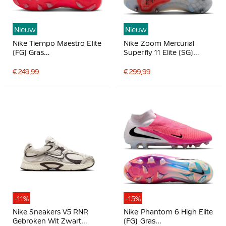
Nieuw
Nieuw
Nike Tiempo Maestro Elite
Nike Zoom Mercurial
(FG) Gras
Superfly 11 Elite (SG)
Voetbalschoenen Wit
IJzeren-Nop
Felrood Goud
Voetbalschoenen Wit
€ 249,99
€ 299,99
Felrood Goud
-11%
-15%
Nike Sneakers V5 RNR
Nike Phantom 6 High Elite
Gebroken Wit Zwart
(FG) Gras