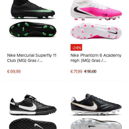
-24%
Nike Mercurial Superfly 11
Nike Phantom 6 Academy
Club (MG) Gras /
High (MG) Gras /
Kunstgras
Kunstgras
Voetbalschoenen Zwart
Voetbalschoenen Wit
€ 69,99
€ 71,99
€ 95,00
Felgroen Zilvergrijs
Felroze Zwart