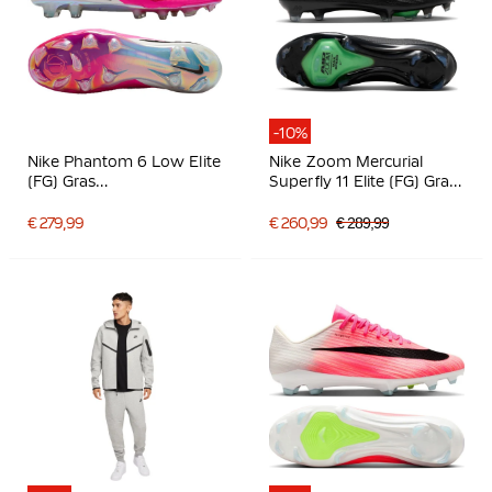
-10%
Nike Phantom 6 Low Elite
Nike Zoom Mercurial
(FG) Gras
Superfly 11 Elite (FG) Gras
Voetbalschoenen Wit
Voetbalschoenen Zwart
Felroze Zwart
Felgroen Zilvergrijs
€ 279,99
€ 260,99
€ 289,99