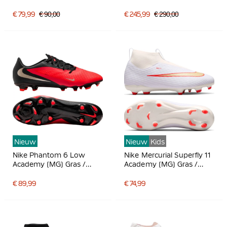
Zilvergrijs
Voetbalschoenen Wit
Felroze Zwart
€ 79,99
€ 90,00
€ 245,99
€ 290,00
Nieuw
Nieuw
Kids
Nike Phantom 6 Low
Nike Mercurial Superfly 11
Academy (MG) Gras /
Academy (MG) Gras /
Kunstgras
Kunstgras
Voetbalschoenen Zwart
Voetbalschoenen Kids Wit
€ 89,99
€ 74,99
Felrood Goud
Felrood Goud