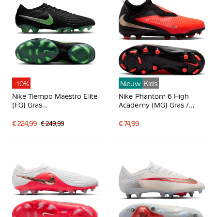
-10%
Nieuw
Kids
Nike Tiempo Maestro Elite
Nike Phantom 6 High
(FG) Gras
Academy (MG) Gras /
Voetbalschoenen Zwart
Kunstgras
Felgroen Zilvergrijs
Voetbalschoenen Kids
€ 224,99
€ 249,99
€ 74,99
Zwart Felrood Goud