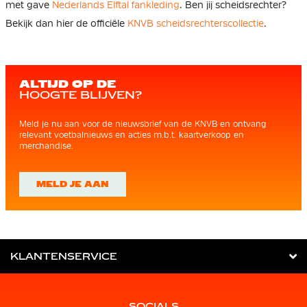
met gave
Nederlands Elftal fankleding
. Ben jij scheidsrechter?
Bekijk dan hier de officiële
KNVB scheidsrechterscollectie
.
ALTIJD OP DE
HOOGTE BLIJVEN?
Meld je nu aan voor de nieuwsbrief van de KNVB en ontvang
relevant voetbalnieuws en acties m.b.t. kaartverkoop en
merchandise.
MELD JE AAN
KLANTENSERVICE
SOCIALS