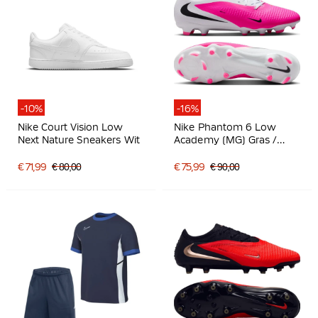
-10%
-16%
Nike Court Vision Low
Nike Phantom 6 Low
Next Nature Sneakers Wit
Academy (MG) Gras /
Kunstgras
Voetbalschoenen Wit
€ 71,99
€ 80,00
€ 75,99
€ 90,00
Felroze Zwart