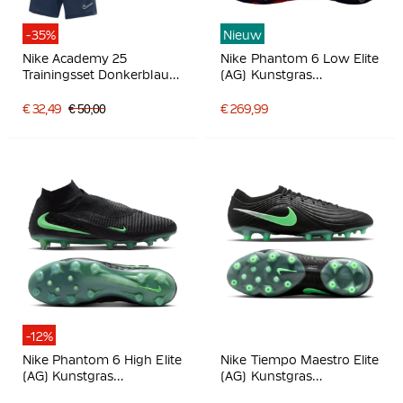
-35%
Nieuw
Nike Academy 25
Nike Phantom 6 Low Elite
Trainingsset Donkerblauw
(AG) Kunstgras
Blauw Wit
Voetbalschoenen Zwart
Felrood Goud
€ 32,49
€ 50,00
€ 269,99
-12%
Nike Phantom 6 High Elite
Nike Tiempo Maestro Elite
(AG) Kunstgras
(AG) Kunstgras
Voetbalschoenen Zwart
Voetbalschoenen Zwart