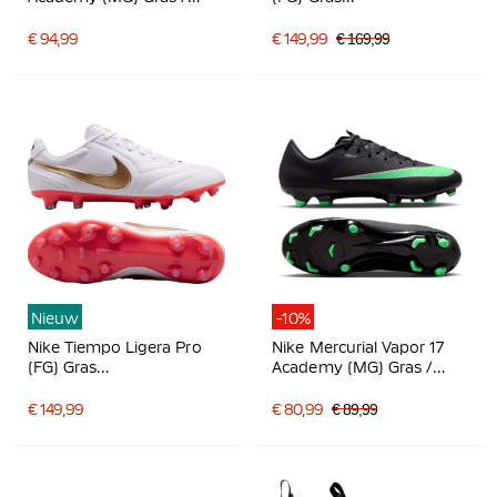
Kunstgras
Voetbalschoenen Zwart
Voetbalschoenen Zwart
Felgroen
€ 94,99
€ 149,99
€ 169,99
Felrood Goud
Nieuw
-10%
Nike Tiempo Ligera Pro
Nike Mercurial Vapor 17
(FG) Gras
Academy (MG) Gras /
Voetbalschoenen Wit
Kunstgras
Goud Felrood
Voetbalschoenen Zwart
€ 149,99
€ 80,99
€ 89,99
Felgroen Zilvergrijs