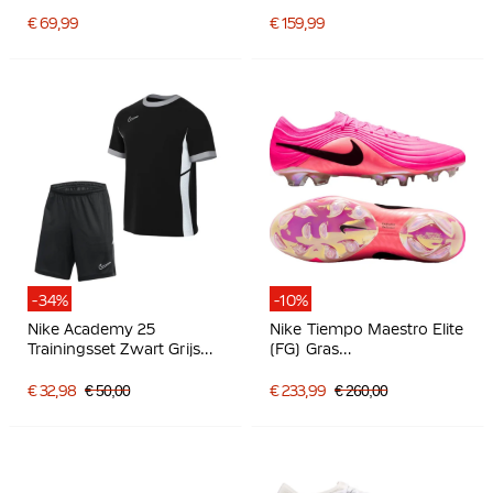
Kunstgras
Voetbalschoenen Zwart
Voetbalschoenen Zwart
Felgroen
€ 69,99
€ 159,99
Felrood Goud
-34%
-10%
Nike Academy 25
Nike Tiempo Maestro Elite
Trainingsset Zwart Grijs
(FG) Gras
Wit
Voetbalschoenen Felroze
Zwart
€ 32,98
€ 50,00
€ 233,99
€ 260,00