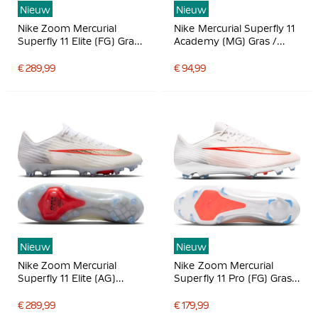
Nieuw
Nieuw
Nike Zoom Mercurial
Nike Mercurial Superfly 11
Superfly 11 Elite (FG) Gras
Academy (MG) Gras /
Voetbalschoenen Wit
Kunstgras
Felrood Goud
Voetbalschoenen Wit
€ 289,99
€ 94,99
Felrood Goud
Nieuw
Nieuw
Nike Zoom Mercurial
Nike Zoom Mercurial
Superfly 11 Elite (AG)
Superfly 11 Pro (FG) Gras
Kunstgras
Voetbalschoenen Wit
Voetbalschoenen (AG) Wit
Felrood Goud
€ 289,99
€ 179,99
Felrood Goud