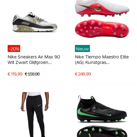
-20%
Nieuw
Nike Sneakers Air Max 90
Nike Tiempo Maestro Elite
Wit Zwart Olijfgroen
(AG) Kunstgras
Lichtgrijs
Voetbalschoenen Wit
Felrood Goud
€ 119,99
€ 150,00
€ 249,99