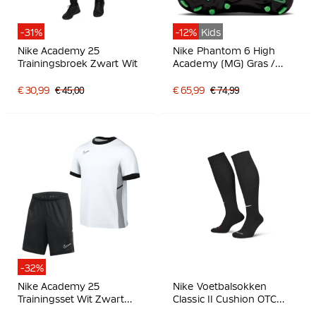
-31%
-12%
Kids
Nike Academy 25
Nike Phantom 6 High
Trainingsbroek Zwart Wit
Academy (MG) Gras /
Kunstgras
Voetbalschoenen Kids
€ 30,99
€ 45,00
€ 65,99
€ 74,99
Zwart Felgroen
-32%
Nike Academy 25
Nike Voetbalsokken
Trainingsset Wit Zwart
Classic II Cushion OTC
Grijs
Zwart