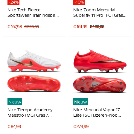
-24%
-10%
Nike Tech Fleece
Nike Zoom Mercurial
Sportswear Trainingspak
Superfly 11 Pro (FG) Gras
Lichtgrijs Zwart
Voetbalschoenen Felroze
Wit Zwart
€ 167,98
€ 220,00
€ 161,99
€ 180,00
Nieuw
Nieuw
Nike Tiempo Academy
Nike Mercurial Vapor 17
Maestro (MG) Gras /
Elite (SG) IJzeren-Nop
Kunstgras
Voetbalschoenen Felrood
Voetbalschoenen Wit
Zwart Goud
€ 84,99
€ 279,99
Felrood Goud