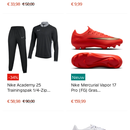
€ 33,98
€ 50,00
€ 9,99
-34%
Nieuw
Nike Academy 25
Nike Mercurial Vapor 17
Trainingspak 1/4-Zip
Pro (FG) Gras
Zwart Grijs Wit
Voetbalschoenen Felrood
Zwart Goud
€ 58,98
€ 90,00
€ 159,99