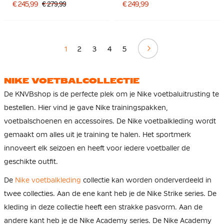
Felgroen
Felgroen Zilvergrijs
€ 245,99
€ 279,99
€ 249,99
Volgende
1
2
3
4
5
NIKE VOETBALCOLLECTIE
De KNVBshop is de perfecte plek om je Nike voetbaluitrusting te
bestellen. Hier vind je gave Nike trainingspakken,
voetbalschoenen en accessoires. De Nike voetbalkleding wordt
gemaakt om alles uit je training te halen. Het sportmerk
innoveert elk seizoen en heeft voor iedere voetballer de
geschikte outfit.
De
Nike voetbalkleding
collectie kan worden onderverdeeld in
twee collecties. Aan de ene kant heb je de Nike Strike series. De
kleding in deze collectie heeft een strakke pasvorm. Aan de
andere kant heb je de Nike Academy series. De Nike Academy