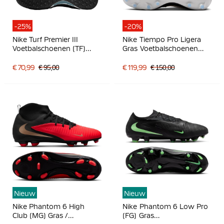
-25%
-20%
Nike Turf Premier III
Nike Tiempo Pro Ligera
Voetbalschoenen (TF)
Gras Voetbalschoenen
Zwart Wit
(FG) Zwart Wit Goud
€ 70,99
€ 95,00
€ 119,99
€ 150,00
Nieuw
Nieuw
Nike Phantom 6 High
Nike Phantom 6 Low Pro
Club (MG) Gras /
(FG) Gras